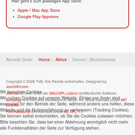
Hier geht's zum jeweiligen App Store:
Apple / Mac App Store
Google Play Appstore
Aktuelle Seite:
Home
Aktive
Damen | Bezirksklasse
Copyright © 2026 TVB. Alle Rechte vorbehalten. Designed by
JoomlArt.com
.
Wir benutzen Cookies
Joomla!
ist freie, unter der
GNU/GPL-Lizenz
veröffentlichte Software.
Wir nutzen Cookies auf unserer Website. Einige von ihnen sind
Bootstrap
is a front-end framework of Twitter, Inc. Code licensed under
MIT
essenziell für den Betrieb der Seite, während andere uns helfen, diese
License.
Website und die Nutzererfahrung zu verbessern (Tracking Cookies).
Font Awesome
font licensed under
SIL OFL 1.1
.
Sie können selbst entscheiden, ob Sie die Cookies zulassen möchten.
Bitte beachten Sie, dass bei einer Ablehnung womöglich nicht mehr
alle Funktionalitäten der Seite zur Verfügung stehen.