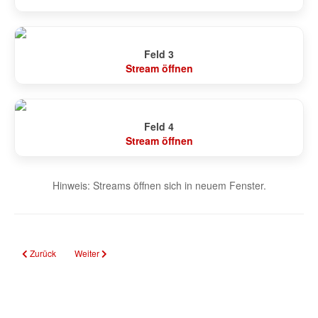
Feld 3
Stream öffnen
Feld 4
Stream öffnen
Hinweis: Streams öffnen sich in neuem Fenster.
Vorheriger Beitrag: Unterkünfte & Verpflegung
Nächster Beitrag: Mannschaften
Zurück
Weiter