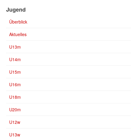
Jugend
Überblick
Aktuelles
U13m
U14m
U15m
U16m
U18m
U20m
U12w
U13w