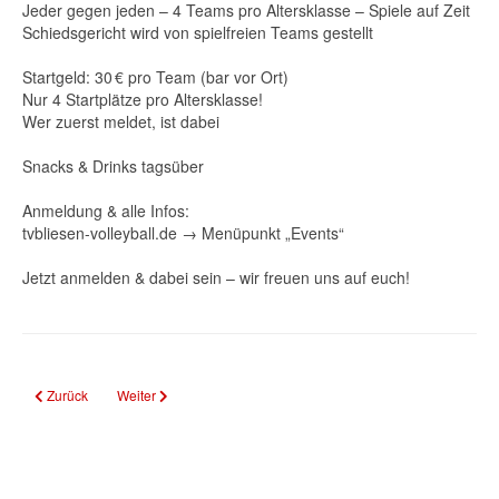
Jeder gegen jeden – 4 Teams pro Altersklasse – Spiele auf Zeit
Schiedsgericht wird von spielfreien Teams gestellt
Startgeld: 30 € pro Team (bar vor Ort)
Nur 4 Startplätze pro Altersklasse!
Wer zuerst meldet, ist dabei
Snacks & Drinks tagsüber
Anmeldung & alle Infos:
tvbliesen-volleyball.de
→ Menüpunkt „Events“
Jetzt anmelden & dabei sein – wir freuen uns auf euch!
Vorheriger Beitrag: TV Bliesen richtet Deutsche Meisterschaften U20 männli
Nächster Beitrag: Volleyball-Kids-Camps - das perfekte Ferien
Zurück
Weiter